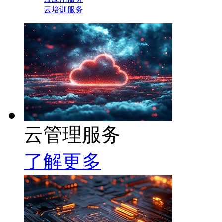
云培训服务
云管理服务
了解更多