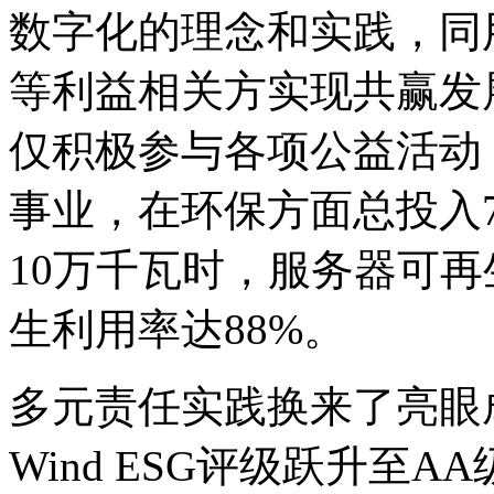
数字化的理念和实践，同用户
等利益相关方实现共赢发展。
仅积极参与各项公益活动
事业，在环保方面总投入7
10万千瓦时，服务器可再
生利用率达88%。
多元责任实践换来了亮眼成果
Wind ESG评级跃升至AA级