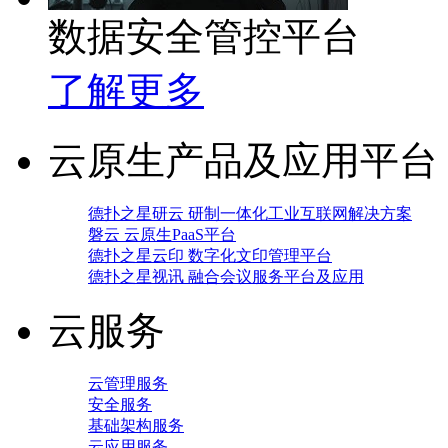
数据安全管控平台
了解更多
云原生产品及应用平台
德扑之星研云 研制一体化工业互联网解决方案
磐云 云原生PaaS平台
德扑之星云印 数字化文印管理平台
德扑之星视讯 融合会议服务平台及应用
云服务
云管理服务
安全服务
基础架构服务
云应用服务