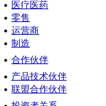
医疗医药
零售
运营商
制造
合作伙伴
产品技术伙伴
联盟合作伙伴
投资者关系