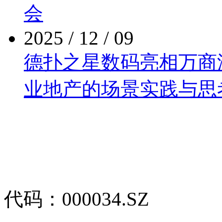
会
2025 / 12 / 09
德扑之星数码亮相万商泛商
业地产的场景实践与思
代码：000034.SZ