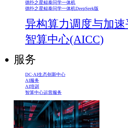
德扑之星鲲泰问学一体机
德扑之星鲲泰问学一体机DeepSeek版
异构算力调度与加速
智算中心(AICC)
服务
DC·AI生态创新中心
AI服务
AI培训
智算中心运营服务