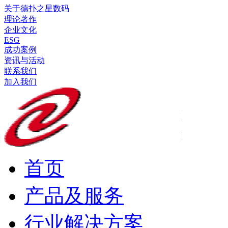
关于德扑之星数码
理论著作
企业文化
ESG
成功案例
资讯与活动
联系我们
加入我们
首页
产品及服务
行业解决方案