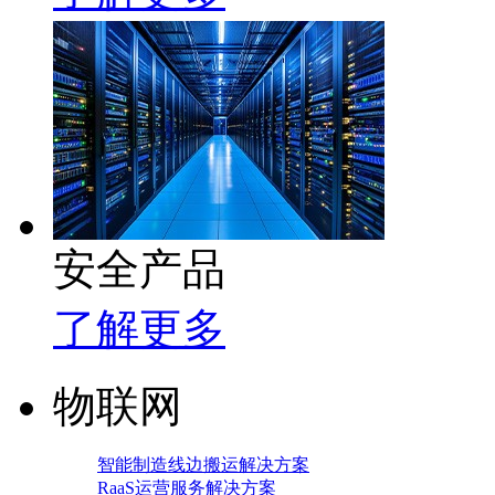
安全产品
了解更多
物联网
智能制造线边搬运解决方案
RaaS运营服务解决方案