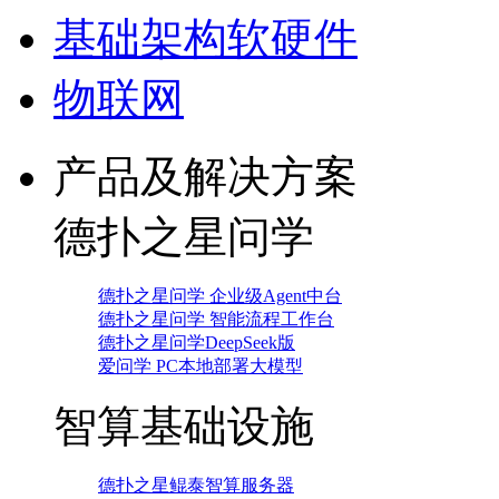
基础架构软硬件
物联网
产品及解决方案
德扑之星问学
德扑之星问学 企业级Agent中台
德扑之星问学 智能流程工作台
德扑之星问学DeepSeek版
爱问学 PC本地部署大模型
智算基础设施
德扑之星鲲泰智算服务器