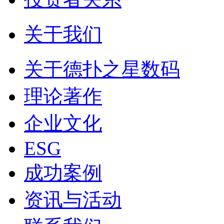
关于我们
关于德扑之星数码
理论著作
企业文化
ESG
成功案例
资讯与活动