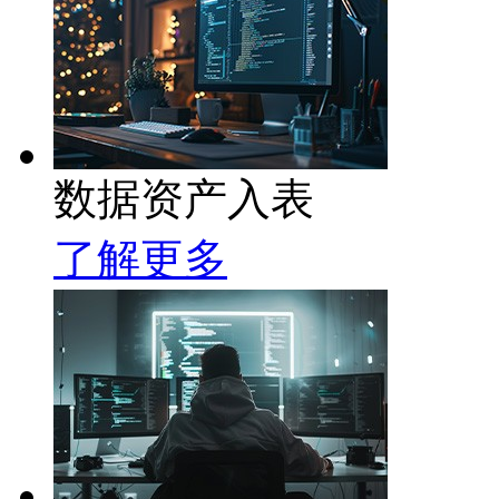
数据资产入表
了解更多