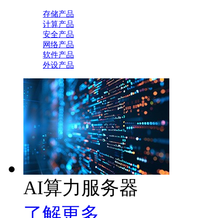
存储产品
计算产品
安全产品
网络产品
软件产品
外设产品
AI算力服务器
了解更多